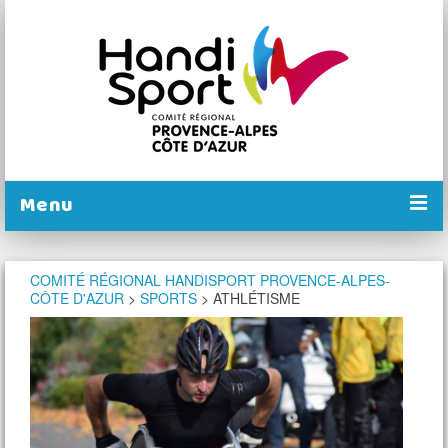
Menu
PRÉSENTATION
COMITÉ RÉGIONAL HANDISPORT PROVENCE-ALPES-
CÔTE D'AZUR
>
SPORTS
>
ATHLÉTISME
NOS COMITÉS
NOS ACTIONS
PRATIQUER
CALENDRIER