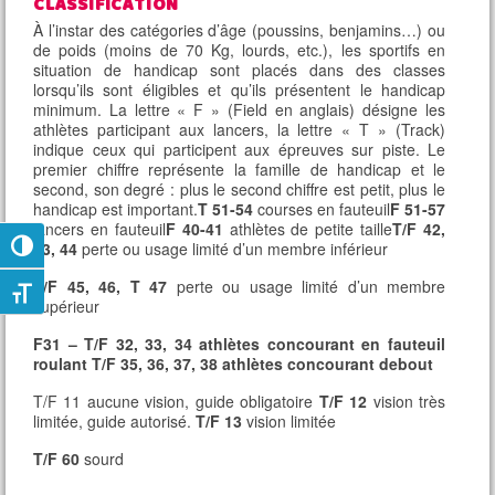
CLASSIFICATION
À l’instar des catégories d’âge (poussins, benjamins…) ou
de poids (moins de 70 Kg, lourds, etc.), les sportifs en
situation de handicap sont placés dans des classes
lorsqu’ils sont éligibles et qu’ils présentent le handicap
minimum. La lettre « F » (Field en anglais) désigne les
athlètes participant aux lancers, la lettre « T » (Track)
indique ceux qui participent aux épreuves sur piste. Le
premier chiffre représente la famille de handicap et le
second, son degré : plus le second chiffre est petit, plus le
handicap est important.
T 51-54
courses en fauteuil
F 51-57
lancers en fauteuil
F 40-41
athlètes de petite taille
T/F 42,
43, 44
perte ou usage limité d’un membre inférieur
Passer en contraste élevé
T/F 45, 46, T 47
perte ou usage limité d’un membre
Changer la taille de la police
supérieur
F31 – T/F 32, 33, 34 athlètes concourant en fauteuil
roulant T/F 35, 36, 37, 38 athlètes concourant debout
T/F 11 aucune vision, guide obligatoire
T/F 12
vision très
limitée, guide autorisé.
T/F 13
vision limitée
T/F 60
sourd