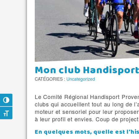
Mon club Handisport
CATÉGORIES :
Uncategorized
Le Comité Régional Handisport Prove
Passer en contraste élevé
clubs qui accueillent tout au long de l
moteur et sensoriel pour leur proposer
Changer la taille de la police
à leur profil et envies. Coup de projec
En quelques mots, quelle est l’his