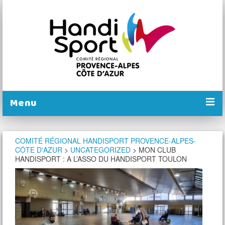
Menu
PRÉSENTATION
COMITÉ RÉGIONAL HANDISPORT PROVENCE-ALPES-
CÔTE D'AZUR
>
UNCATEGORIZED
>
MON CLUB
NOS COMITÉS
HANDISPORT : A L’ASSO DU HANDISPORT TOULON
NOS ACTIONS
PRATIQUER
CALENDRIER