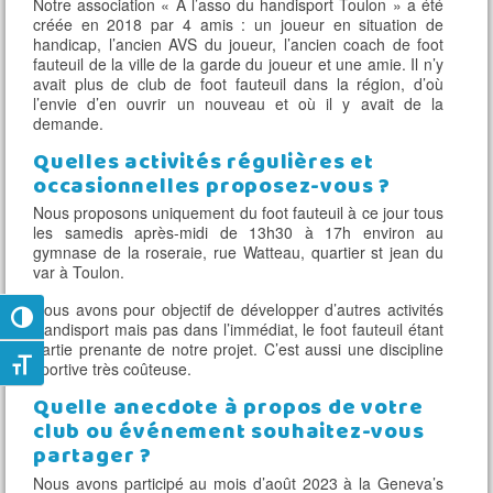
Notre association « A l’asso du handisport Toulon » a été
créée en 2018 par 4 amis : un joueur en situation de
handicap, l’ancien AVS du joueur, l’ancien coach de foot
fauteuil de la ville de la garde du joueur et une amie. Il n’y
avait plus de club de foot fauteuil dans la région, d’où
l’envie d’en ouvrir un nouveau et où il y avait de la
demande.
Quelles activités régulières et
occasionnelles proposez-vous ?
Nous proposons uniquement du foot fauteuil à ce jour tous
les samedis après-midi de 13h30 à 17h environ au
gymnase de la roseraie, rue Watteau, quartier st jean du
var à Toulon.
Nous avons pour objectif de développer d’autres activités
Passer en contraste élevé
Handisport mais pas dans l’immédiat, le foot fauteuil étant
partie prenante de notre projet. C’est aussi une discipline
Changer la taille de la police
sportive très coûteuse.
Quelle anecdote à propos de votre
club ou événement souhaitez-vous
partager ?
Nous avons participé au mois d’août 2023 à la Geneva’s