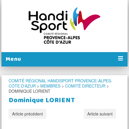
Menu
PRÉSENTATION
COMITÉ RÉGIONAL HANDISPORT PROVENCE-ALPES-
CÔTE D'AZUR
>
MEMBRES
>
COMITÉ DIRECTEUR
>
NOS COMITÉS
DOMINIQUE LORIENT
NOS ACTIONS
Dominique LORIENT
PRATIQUER
Article précédent
Article suivant
CALENDRIER