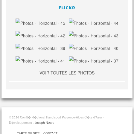
FLICKR
VOIR TOUTES LES PHOTOS
© 2026 Comit� R�gional Handisport Provence-Alpes-C�te d'Azur -
D�veloppement :
Joseph Nizard
CARTE DU SITE
CONTACT