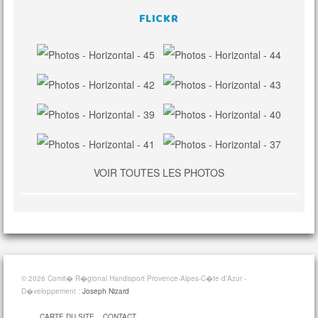
FLICKR
VOIR TOUTES LES PHOTOS
© 2026 Comit� R�gional Handisport Provence-Alpes-C�te d'Azur -
D�veloppement :
Joseph Nizard
CARTE DU SITE
CONTACT