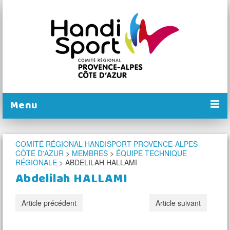
Menu
PRÉSENTATION
COMITÉ RÉGIONAL HANDISPORT PROVENCE-ALPES-
CÔTE D'AZUR
>
MEMBRES
>
ÉQUIPE TECHNIQUE
NOS COMITÉS
RÉGIONALE
>
ABDELILAH HALLAMI
NOS ACTIONS
Abdelilah HALLAMI
PRATIQUER
Article précédent
Article suivant
CALENDRIER