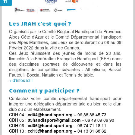
Changer la taille de la police
Les JRAH c’est quoi ?
Organisés par le Comité Régional Handisport de Provence
Alpes Côte d’Azur et le Comité Départemental Handisport
des Alpes Maritimes, ces Jeux se dérouleront du 08 au 09
Février 2022 dans la ville de Cannes.
Ces Jeux réunissent des jeunes de moins de 23 ans,
licenciés à la Fédération Française Handisport (FFH) dans
des disciplines sportives de découverte et dans les
disciplines de compétition suivantes : Athlétisme, Basket
Fauteuil, Boccia, Natation et Tennis de table.
+ d’infos ici !
Comment y participer ?
Contactez votre comité départemental handisport pour
intégrer une délégation départementale ou bien celle d’un
club ou d’un établissement.
CDH 04 :
cd04@handisport.org
– 06 88 88 45 73
CDH 05 :
05handisport@gmail.com
– 06 49 09 06 90
CDH 06 :
cd06@handisport.org
– 06 74 71 18 11
CDH 13 :
cd13@handisport.org
– 04 13 31 68 62