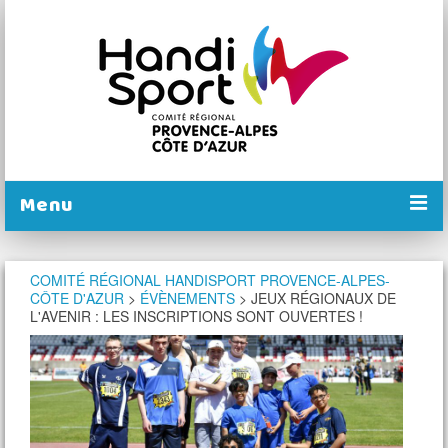
Menu
PRÉSENTATION
COMITÉ RÉGIONAL HANDISPORT PROVENCE-ALPES-
CÔTE D'AZUR
>
ÉVÈNEMENTS
>
JEUX RÉGIONAUX DE
NOS COMITÉS
L'AVENIR : LES INSCRIPTIONS SONT OUVERTES !
NOS ACTIONS
PRATIQUER
CALENDRIER